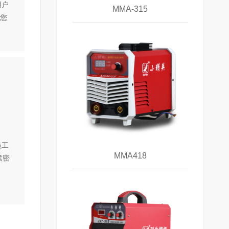
用户
MMA-315
让您
员工
MMA418
紧密